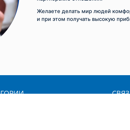
Желаете делать мир людей комфор
и при этом получать высокую приб
ЕГОРИИ
СВЯЗ
Вы:
ственные товары
а телом
Ваше и
 для бритья