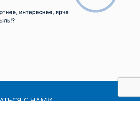
тнее, интереснее, ярче
ыль!?
АТЬСЯ С НАМИ
мя: