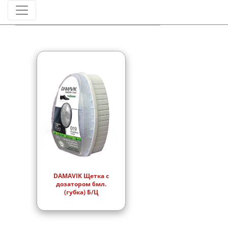
Штрихкод
DAMAVIK Щетка с
дозатором 6мл.
(губка) Б/Ц