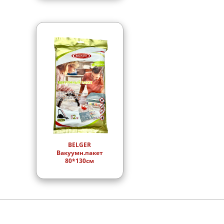
BELGER
Вакуумн.пакет
80*130см