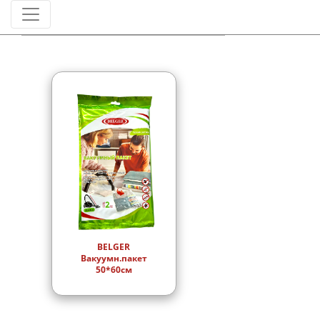
Штрихкод
BELGER
Вакуумн.пакет
50*60см