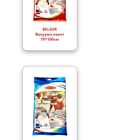
BELGER
Вакуумн.пакет
70*100см