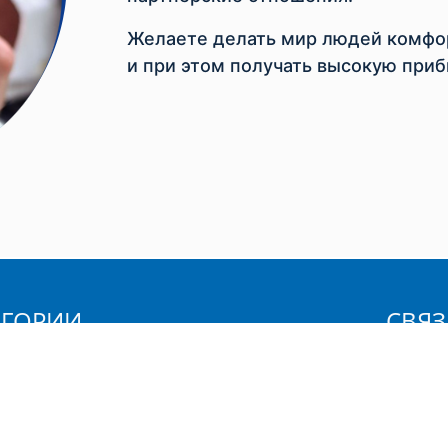
Желаете делать мир людей комфор
и при этом получать высокую приб
ЕГОРИИ
СВЯЗ
Вы:
ственные товары
а телом
Ваше и
 для бритья