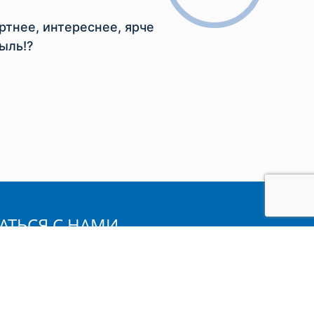
тнее, интереснее, ярче
ыль!?
АТЬСЯ С НАМИ
мя: